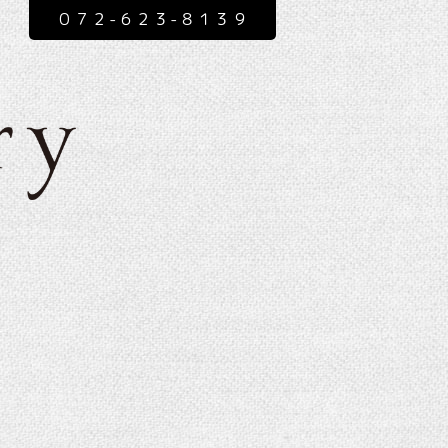
０７２-６２３-８１３９