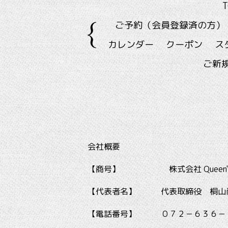
T
ご予約（会員登録済の方）
カレンダー
クーポン
ス
ご新
会社概要
【商号】 株式会社 Queen's B
【代表者名】 代表取締役 桐山
【電話番号】 ０７２－６３６－