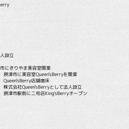
rry
法人設立
市にきりやま美容室開業
Queen'sBerryを開業
sBerry店舗増床
een'sBerryとして法人設立
に二号店King'sBerryオープン