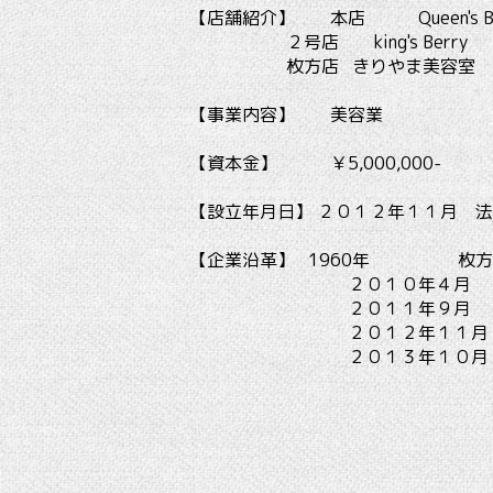
【店舗紹介】 本店 Queen's Be
２号店 king's Berry
枚方店
きりやま美容室
【事業内容】 美容業
【資本金】 ￥5,000,000-
【設立年月日】 ２０１２年１１月 
【企業沿革】 1960
年
枚方
２０１０年４月 摂津市に美容室
２０１１年９月 Queen'
２０１２年１１月 株式会社Qu
２０１３年１０月 摂津市駅前